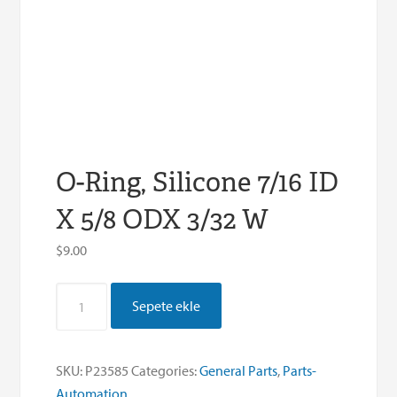
O-Ring, Silicone 7/16 ID
X 5/8 ODX 3/32 W
$
9.00
O-
Sepete ekle
Ring,
Silicone
7/16
SKU:
P23585
Categories:
General Parts
,
Parts-
ID
Automation