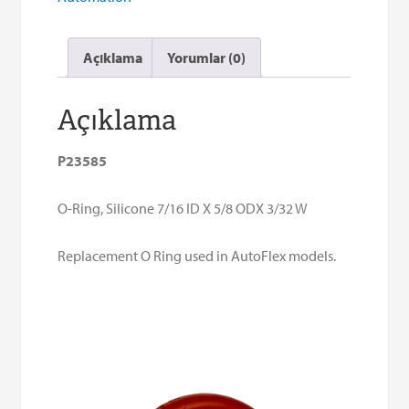
X
5/8
Açıklama
Yorumlar (0)
ODX
3/32
W
Açıklama
quantity
P23585
O-Ring, Silicone 7/16 ID X 5/8 ODX 3/32 W
Replacement O Ring used in AutoFlex models.