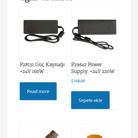
P28131 Güç Kaynağı:
P29647 Power
+24V 160W
Supply: +24V 220W
$
168.00
Read more
Sepete ekle