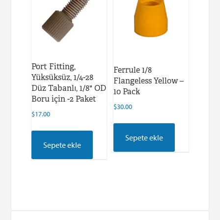
Port Fitting,
Ferrule 1/8
Yüksüksüz, 1/4-28
Flangeless Yellow –
Düz Tabanlı, 1/8" OD
10 Pack
Boru için -2 Paket
$
30.00
$
17.00
Sepete ekle
Sepete ekle