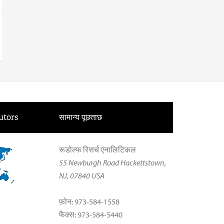
utors
सामान्य पूछताछ
रूडोल्फ रिसर्च एनालिटिकल
55 Newburgh Road Hackettstown,
NJ, 07840 USA
फ़ोन: 973-584-1558
फैक्स: 973-584-5440