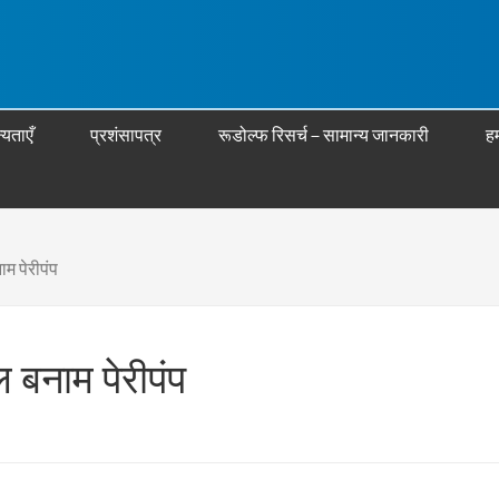
्यताएँ
प्रशंसापत्र
रूडोल्फ रिसर्च – सामान्य जानकारी
हम
म पेरीपंप
बनाम पेरीपंप