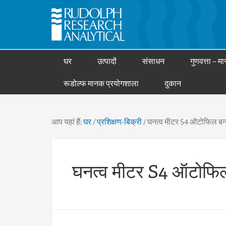
घर
उत्पादों
संसाधन
गुणवत्ता – मान
रूडोल्फ मानक प्रयोगशाला
दुकान
आप यहां हैं:
घर
/
प्रशिक्षण-बिक्री
/
घनत्व मीटर S4 ऑटोफिल बना
घनत्व मीटर S4 ऑटोफिल 