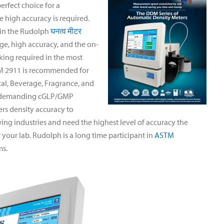
rfect choice for a
 high accuracy is required.
 in the Rudolph
घनत्व मीटर
ge, high accuracy, and the on-
king required in the most
DM 2911 is recommended for
al, Beverage, Fragrance, and
st demanding cGLP/GMP
rs density accuracy to
owing industries and need the highest level of accuracy the
your lab. Rudolph is a long time participant in
ASTM
ms.