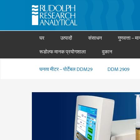
घर
उत्पादों
संसाधन
गुणवत्ता – मान
रूडोल्फ मानक प्रयोगशाला
दुकान
घनत्व मीटर – पोर्टेबल DDM29
DDM 2909