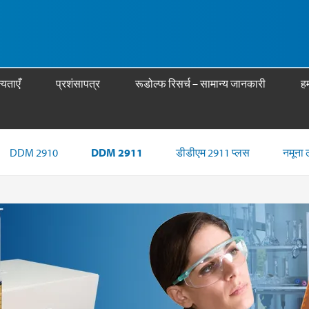
्यताएँ
प्रशंसापत्र
रूडोल्फ रिसर्च – सामान्य जानकारी
हम
DDM 2910
DDM 2911
डीडीएम 2911 प्लस
नमूना 