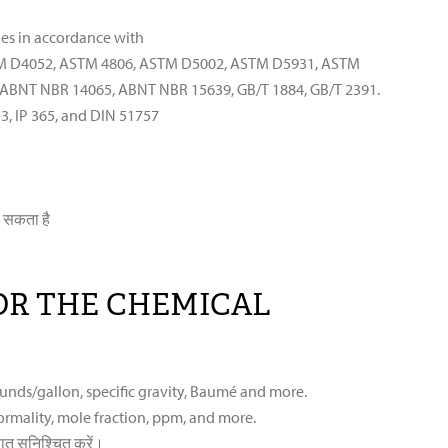
ues in accordance with
M D4052, ASTM 4806, ASTM D5002, ASTM D5931, ASTM
 ABNT NBR 14065, ABNT NBR 15639, GB/T 1884, GB/T 2391.
3, IP 365, and DIN 51757
 सकता है
OR THE CHEMICAL
ounds/gallon, specific gravity, Baumé and more.
ormality, mole fraction, ppm, and more.
ात सुनिश्चित करें।