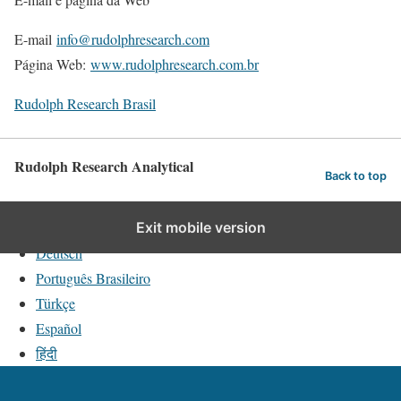
E-mail
info@rudolphresearch.com
Página Web:
www.rudolphresearch.com.br
Rudolph Research Brasil
Rudolph Research Analytical
Back to top
English
Exit mobile version
Deutsch
Português Brasileiro
Türkçe
Español
हिंदी