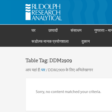
घर
उत्पादों
संसाधन
गुणवत्ता – मान
रूडोल्फ मानक प्रयोगशाला
दुकान
Table Tag:
DDM2909
आप यहां हैं:
घर
/
DDM2909 के लिए अभिलेखागार
Sorry, no content matched your criteria.