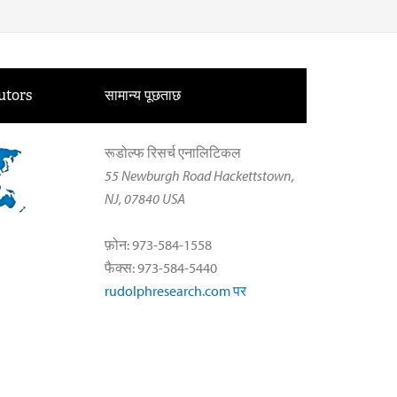
utors
सामान्य पूछताछ
रूडोल्फ रिसर्च एनालिटिकल
55 Newburgh Road Hackettstown,
NJ, 07840 USA
फ़ोन: 973-584-1558
फैक्स: 973-584-5440
rudolphresearch.com पर