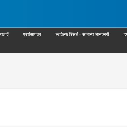
्यताएँ
प्रशंसापत्र
रूडोल्फ रिसर्च – सामान्य जानकारी
हम