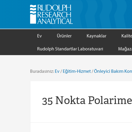
Ev
Ürünler
Kaynaklar
Kalit
Rudolph Standartlar Laboratuvarı
Mağaz
Buradasınız:
Ev
/
Eğitim-Hizmet
/
Önleyici Bakım Kont
35 Nokta Polarime