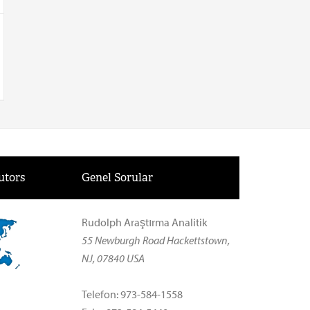
utors
Genel Sorular
Rudolph Araştırma Analitik
55 Newburgh Road Hackettstown,
NJ, 07840 USA
Telefon: 973-584-1558