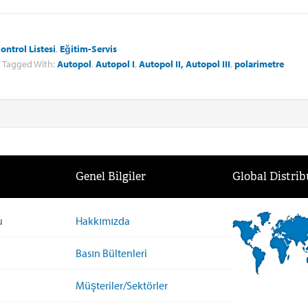
ontrol Listesi
,
Eğitim-Servis
Tagged With:
Autopol
,
Autopol
I
,
Autopol II, Autopol
III
,
polarimetre
Genel Bilgiler
Global Distrib
u
Hakkımızda
Basın Bültenleri
Müşteriler/Sektörler