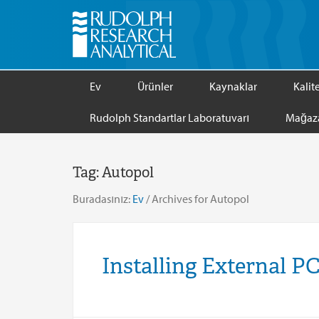
Ev
Ürünler
Kaynaklar
Kalit
Rudolph Standartlar Laboratuvarı
Mağaz
Tag:
Autopol
Buradasınız:
Ev
/
Archives for Autopol
Installing External P