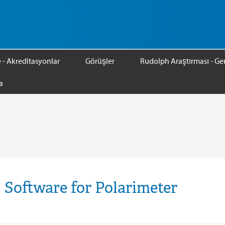
e - Akreditasyonlar
Görüşler
Rudolph Araştırması - Gen
a
C Software for Polarimeter