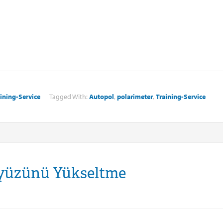
ining-Service
Tagged With:
Autopol
,
polarimeter
,
Training-Service
ayüzünü Yükseltme