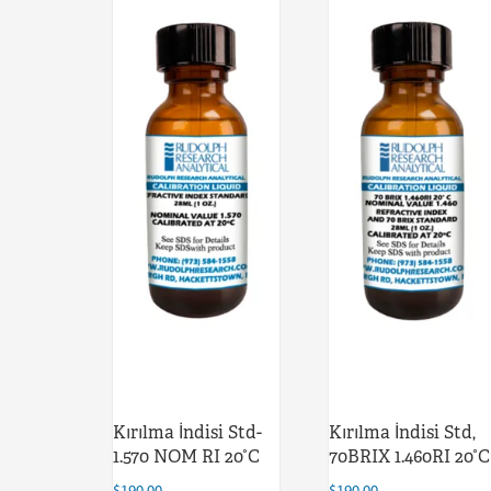
Kırılma İndisi Std-
Kırılma İndisi Std,
1.570 NOM RI 20°C
70BRIX 1.460RI 20°C
$
190.00
$
190.00