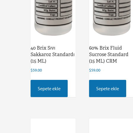
40 Brix Sıvı
60% Brix Fluid
Sakkaroz Standardı
Sucrose Standard
(15 ML)
(15 ML) CRM
$
59.00
$
59.00
Sepete ekle
Sepete ekle