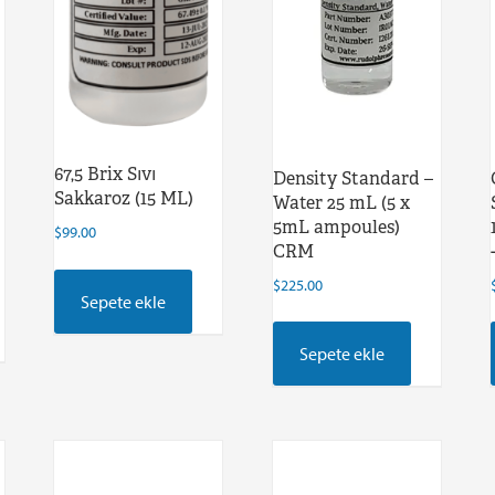
67,5 Brix Sıvı
Density Standard –
Sakkaroz (15 ML)
Water 25 mL (5 x
5mL ampoules)
$
99.00
CRM
$
225.00
Sepete ekle
Sepete ekle