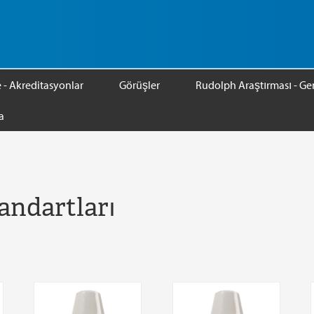
e - Akreditasyonlar
Görüşler
Rudolph Araştırması - Gen
a
tandartları