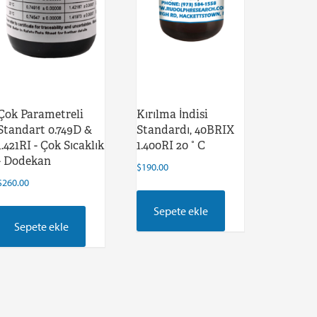
Çok Parametreli
Kırılma İndisi
Standart 0.749D &
Standardı, 40BRIX
1.421RI - Çok Sıcaklık
1.400RI 20 ° C
- Dodekan
$
190.00
$
260.00
Sepete ekle
Sepete ekle