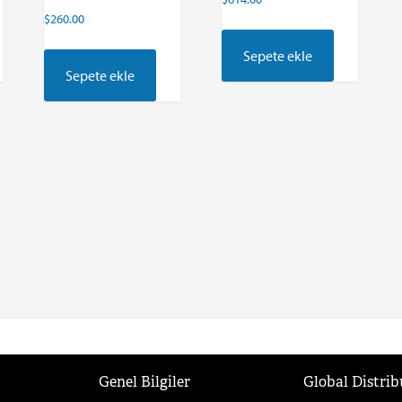
$
260.00
Sepete ekle
Sepete ekle
Genel Bilgiler
Global Distrib