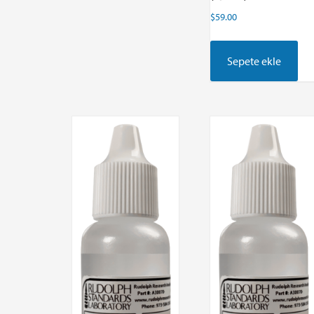
$
59.00
Sepete ekle