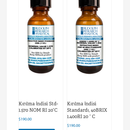
Kırılma İndisi Std-
Kırılma İndisi
1.570 NOM RI 20°C
Standardı, 40BRIX
1.400RI 20 ° C
$
190.00
$
190.00