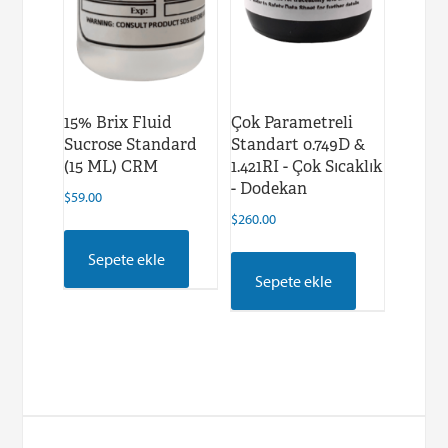
15% Brix Fluid
Çok Parametreli
Sucrose Standard
Standart 0.749D &
(15 ML) CRM
1.421RI - Çok Sıcaklık
- Dodekan
$
59.00
$
260.00
Sepete ekle
Sepete ekle