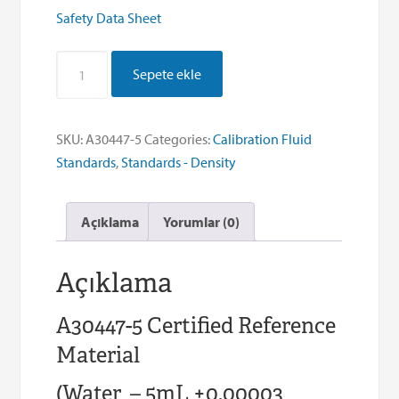
Safety Data Sheet
Density
Sepete ekle
Standard
–
Water
SKU:
A30447-5
Categories:
Calibration Fluid
25
Standards
,
Standards - Density
mL
(5
Açıklama
Yorumlar (0)
x
5mL
ampoules)
Açıklama
CRM
quantity
A30447-5 Certified Reference
Material
(Water – 5mL ±0.00003