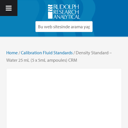
Home
/
Calibration Fluid Standards
/ Density Standard –
Water 25 mL (5 x 5mL ampoules) CRM