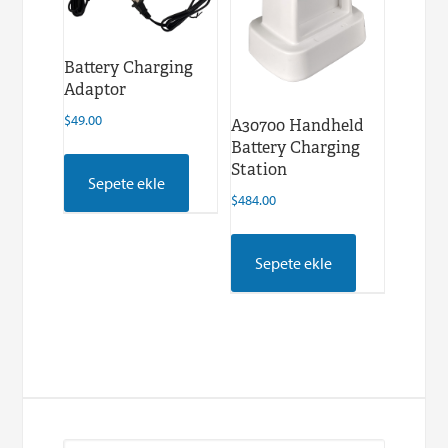
Battery Charging
Adaptor
$
49.00
A30700 Handheld
Battery Charging
Station
Sepete ekle
$
484.00
Sepete ekle