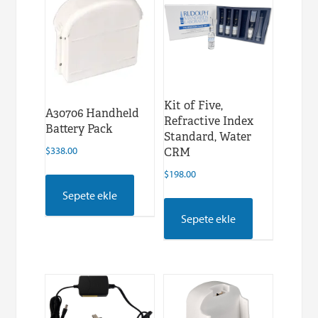
Kit of Five,
A30706 Handheld
Refractive Index
Battery Pack
Standard, Water
$
338.00
CRM
$
198.00
Sepete ekle
Sepete ekle