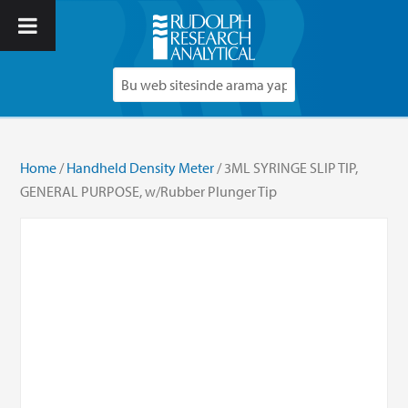
Home
/
Handheld Density Meter
/ 3ML SYRINGE SLIP TIP,
GENERAL PURPOSE, w/Rubber Plunger Tip