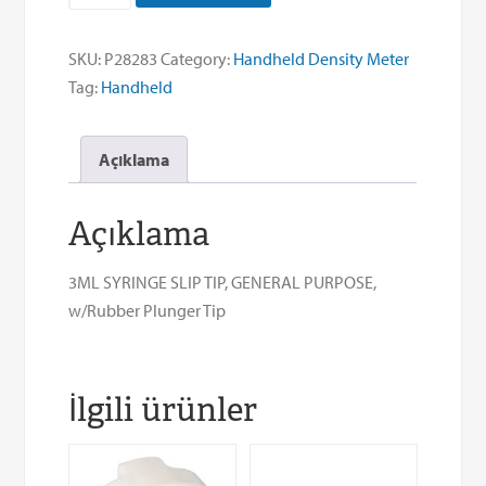
SLIP
TIP,
SKU:
P28283
Category:
Handheld Density Meter
GENERAL
Tag:
Handheld
PURPOSE,
w/Rubber
Açıklama
Plunger
Tip
quantity
Açıklama
3ML SYRINGE SLIP TIP, GENERAL PURPOSE,
w/Rubber Plunger Tip
İlgili ürünler