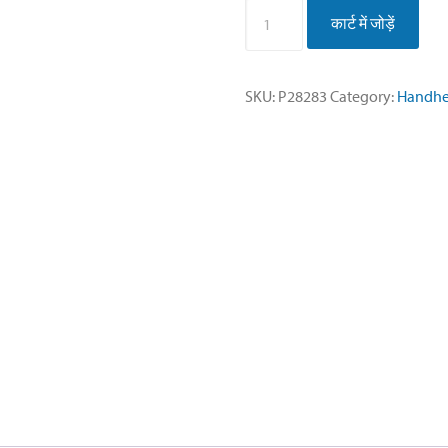
3ML
कार्ट में जोड़ें
SYRINGE
SLIP
TIP,
SKU:
P28283
Category:
Handhe
GENERAL
PURPOSE,
w/Rubber
Plunger
Tip
quantity