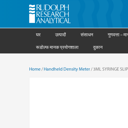
घर
उत्पादों
संसाधन
गुणवत्ता – मान
रूडोल्फ मानक प्रयोगशाला
दुकान
Home
/
Handheld Density Meter
/ 3ML SYRINGE SLIP