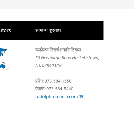
utors
सामान्य पूछताछ
रूडोल्फ रिसर्च एनालिटिकल
55 Newburgh Road Hackettstown,
NJ, 07840 USA
फ़ोन: 973-584-1558
फैक्स: 973-584-5440
rudolphresearch.com पर