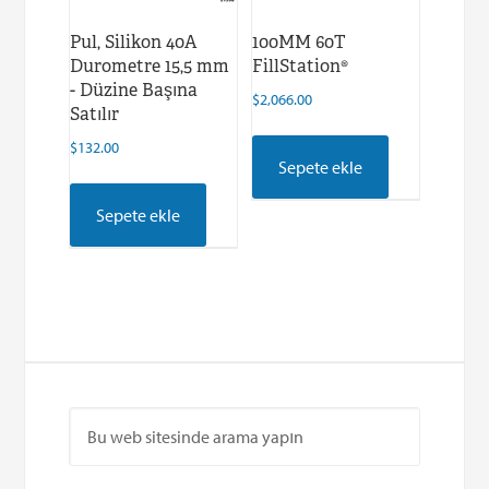
Pul, Silikon 40A
100MM 60T
Durometre 15,5 mm
FillStation®
- Düzine Başına
$
2,066.00
Satılır
$
132.00
Sepete ekle
Sepete ekle