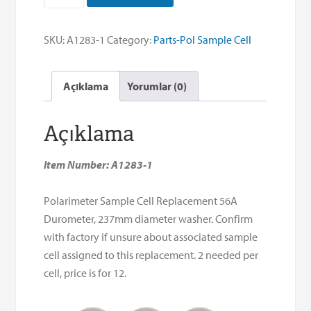
23,7
mm
SKU:
A1283-1
Category:
Parts-Pol Sample Cell
-
Düzine
Açıklama
Yorumlar (0)
adet
başına
satılır
Açıklama
Item Number: A1283-1
Polarimeter Sample Cell Replacement 56A
Durometer, 237mm diameter washer. Confirm
with factory if unsure about associated sample
cell assigned to this replacement. 2 needed per
cell, price is for 12.