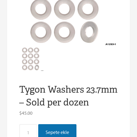
Tygon Washers 23.7mm
– Sold per dozen
$
45.00
Tygon
Sepete ekle
Pullar