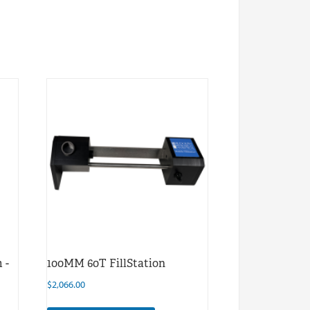
 -
100MM 60T FillStation
$
2,066.00