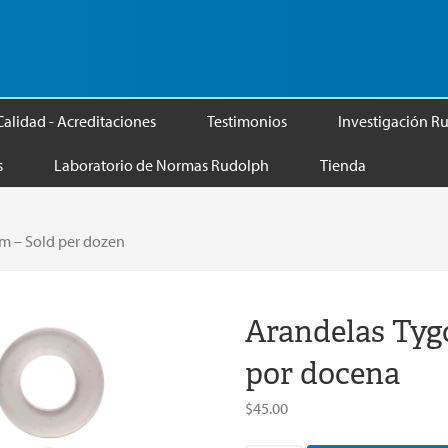
Calidad - Acreditaciones
Testimonios
Investigación R
s
Laboratorio de Normas Rudolph
Tienda
m – Sold per dozen
Arandelas Tyg
por docena
$
45.00