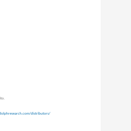
ito.
udolphresearch.com/distributors/