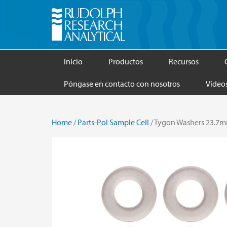
Inicio
Productos
Recursos
Póngase en contacto con nosotros
Vídeo
Home
/
Parts-Pol Sample Cell
/ Tygon Washers 23.7m