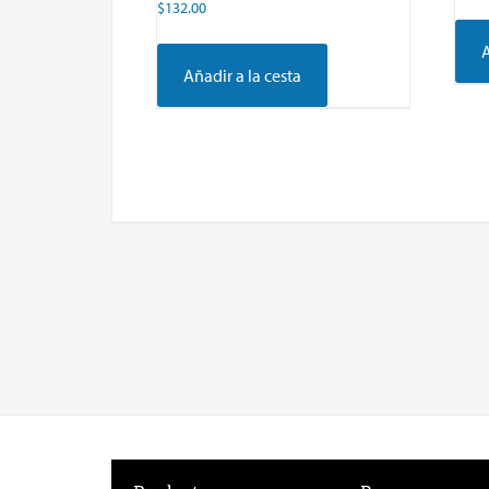
$
132.00
A
Añadir a la cesta