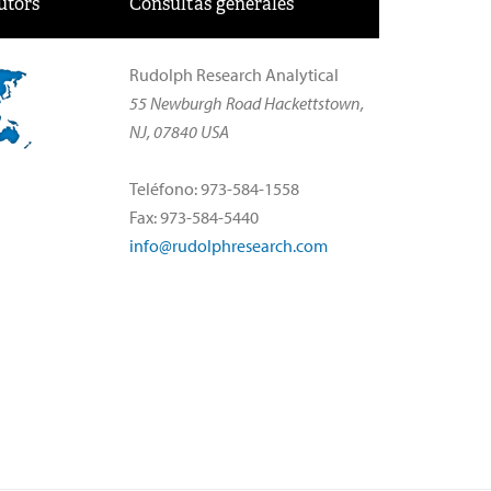
utors
Consultas generales
Rudolph Research Analytical
55 Newburgh Road Hackettstown,
NJ, 07840 USA
Teléfono: 973-584-1558
Fax: 973-584-5440
info@rudolphresearch.com