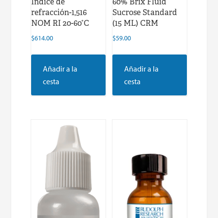
Índice de
60% Brix Fluid
refracción-1,516
Sucrose Standard
NOM RI 20-60°C
(15 ML) CRM
$
614.00
$
59.00
Añadir a la
Añadir a la
cesta
cesta