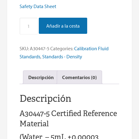
Safety Data Sheet
Density
Añadir a la cesta
Standard
–
Water
SKU:
A30447-5
Categories:
Calibration Fluid
25
Standards
,
Standards - Density
mL
(5
Descripción
Comentarios (0)
x
5mL
ampoules)
Descripción
CRM
quantity
A30447-5 Certified Reference
Material
(Water – 5mL ±0.00003