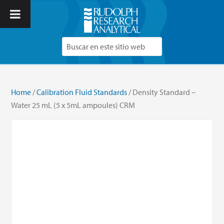
Home
/
Calibration Fluid Standards
/ Density Standard –
Water 25 mL (5 x 5mL ampoules) CRM