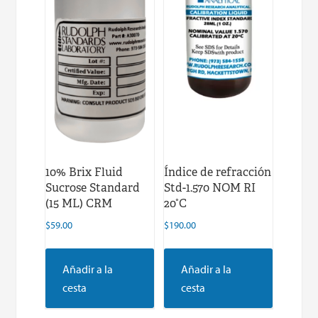
10% Brix Fluid
Índice de refracción
Sucrose Standard
Std-1.570 NOM RI
(15 ML) CRM
20°C
$
59.00
$
190.00
Añadir a la
Añadir a la
cesta
cesta