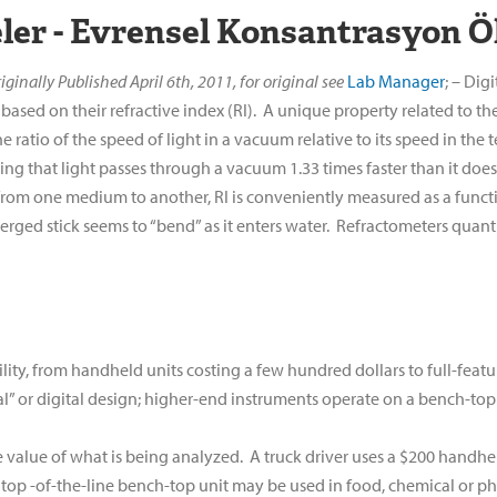
eler - Evrensel Konsantrasyon Ö
iginally Published April 6th, 2011, for original see
Lab Manager
; – Dig
ased on their refractive index (RI). A unique property related to the
e ratio of the speed of light in a vacuum relative to its speed in the t
ning that light passes through a vacuum 1.33 times faster than it doe
s from one medium to another, RI is conveniently measured as a functio
erged stick seems to “bend” as it enters water. Refractometers quan
ility, from handheld units costing a few hundred dollars to full-feat
 or digital design; higher-end instruments operate on a bench-top or
he value of what is being analyzed. A truck driver uses a $200 handhe
 top -of-the-line bench-top unit may be used in food, chemical or ph