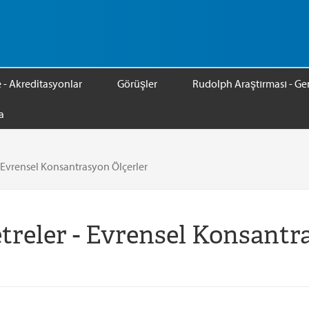
e - Akreditasyonlar
Görüşler
Rudolph Araştırması - Gen
a
- Evrensel Konsantrasyon Ölçerler
etreler - Evrensel Konsantr