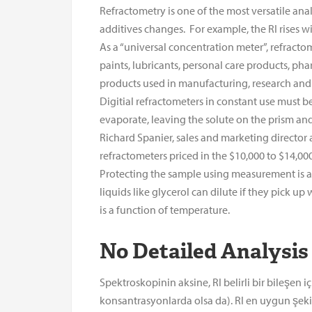
Refractometry is one of the most versatile ana
additives changes. For example, the RI rises w
As a “universal concentration meter”, refractom
paints, lubricants, personal care products, p
products used in manufacturing, research an
Digitial refractometers in constant use must be
evaporate, leaving the solute on the prism an
Richard Spanier, sales and marketing director
refractometers priced in the $10,000 to $14,00
Protecting the sample using measurement is an
liquids like glycerol can dilute if they pick u
is a function of temperature.
No Detailed Analysis
Spektroskopinin aksine, RI belirli bir bileşen iç
konsantrasyonlarda olsa da). RI en uygun şeki