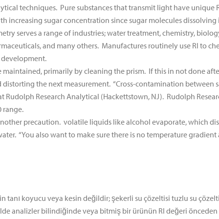
lytical techniques. Pure substances that transmit light have unique R
ith increasing sugar concentration since sugar molecules dissolving 
etry serves a range of industries; water treatment, chemistry, biolog
harmaceuticals, and many others. Manufactures routinely use RI to c
d development.
 maintained, primarily by cleaning the prism. If this in not done after
d distorting the next measurement. “Cross-contamination between sam
 at Rudolph Research Analytical (Hackettstown, NJ). Rudolph Researc
0 range.
other precaution. volatile liquids like alcohol evaporate, which di
p water. “You also want to make sure there is no temperature gradient 
in tanı koyucu veya kesin değildir; şekerli su çözeltisi tuzlu su çözelti
lde analizler bilindiğinde veya bitmiş bir ürünün RI değeri önceden 