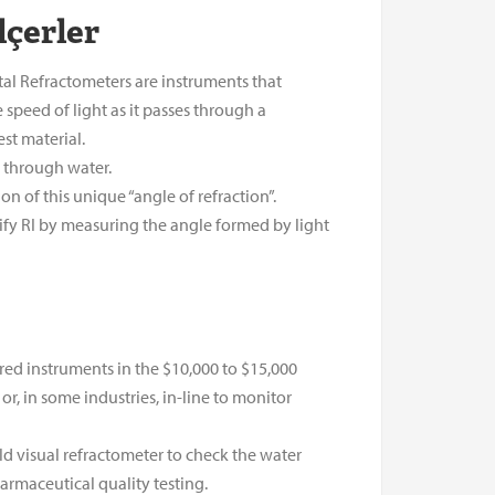
lçerler
ital Refractometers are instruments that
 speed of light as it passes through a
est material.
s through water.
n of this unique “angle of refraction”.
tify RI by measuring the angle formed by light
ured instruments in the $10,000 to $15,000
, in some industries, in-line to monitor
ld visual refractometer to check the water
armaceutical quality testing.