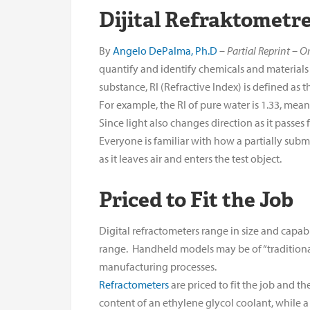
Dijital Refraktometr
By
Angelo DePalma, Ph.D
–
Partial Reprint – Or
quantify and identify chemicals and materials b
substance, RI (Refractive Index) is defined as th
For example, the RI of pure water is 1.33, mea
Since light also changes direction as it passe
Everyone is familiar with how a partially subm
as it leaves air and enters the test object.
Priced to Fit the Job
Digital refractometers range in size and capab
range. Handheld models may be of “traditional”
manufacturing processes.
Refractometers
are priced to fit the job and t
content of an ethylene glycol coolant, while a