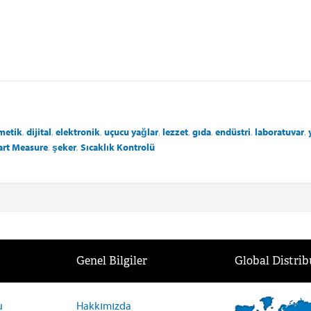
metik
,
dijital
,
elektronik
,
uçucu yağlar
,
lezzet
,
gıda
,
endüstri
,
laboratuvar
,
rt Measure
,
şeker
,
Sıcaklık Kontrolü
Genel Bilgiler
Global Distrib
u
Hakkımızda