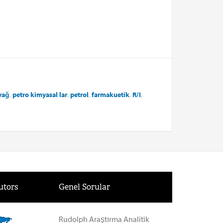
yağ
,
petro kimyasal
lar
,
petrol
,
farmakuetik
,
R/I
,
utors
Genel Sorular
Rudolph Araştırma Analitik