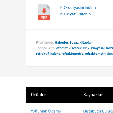
PDF dosyasını indirin
bu Beyaz Bültenin
Filed Under:
Haberler
,
Beyaz Kitaplar
Tagged With:
otomatik
,
içecek
,
Brix
,
kimyasal
,
koz
refraktif indeks
,
refraktometre
,
refraktometri
,
Sma
Ürünler
Kaynaklar
Yoğunluk Ölçerler
Distribütör Buluc