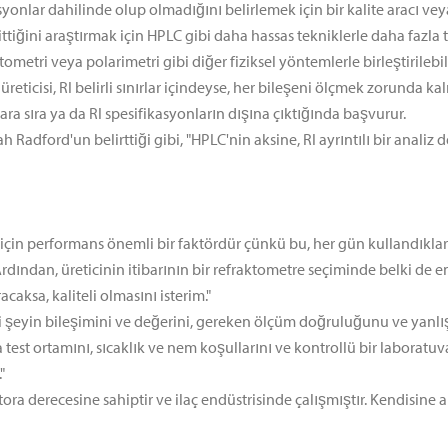
syonlar dahilinde olup olmadığını belirlemek için bir kalite aracı vey
ittiğini araştırmak için HPLC gibi daha hassas tekniklerle daha fazla te
metri veya polarimetri gibi diğer fiziksel yöntemlerle birleştirilebili
reticisi, RI belirli sınırlar içindeyse, her bileşeni ölçmek zorund
 ara sıra ya da RI spesifikasyonların dışına çıktığında başvurur.
adford'un belirttiği gibi, "HPLC'nin aksine, RI ayrıntılı bir analiz de
için performans önemli bir faktördür çünkü bu, her gün kullandıkları b
Ardından, üreticinin itibarının bir refraktometre seçiminde belki de 
aksa, kaliteli olmasını isterim."
i şeyin bileşimini ve değerini, gereken ölçüm doğruluğunu ve yanlış 
a test ortamını, sıcaklık ve nem koşullarını ve kontrollü bir laborat
"
ra derecesine sahiptir ve ilaç endüstrisinde çalışmıştır. Kendisi