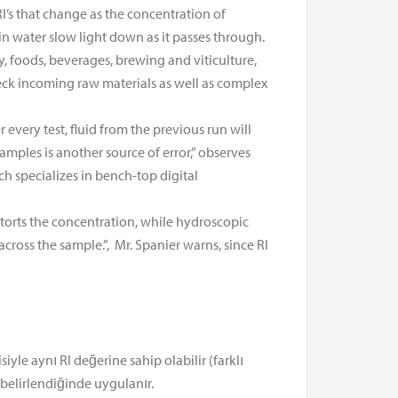
I’s that change as the concentration of
in water slow light down as it passes through.
y, foods, beverages, brewing and viticulture,
heck incoming raw materials as well as complex
 every test, fluid from the previous run will
ples is another source of error,” observes
h specializes in bench-top digital
storts the concentration, while hydroscopic
across the sample.”, Mr. Spanier warns, since RI
siyle aynı RI değerine sahip olabilir (farklı
belirlendiğinde uygulanır.