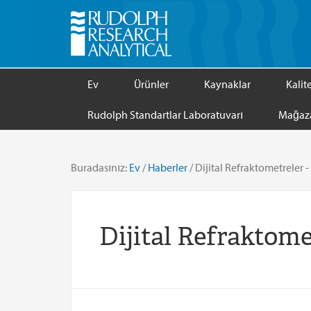
Ev
Ürünler
Kaynaklar
Kalit
Rudolph Standartlar Laboratuvarı
Mağaz
Buradasınız:
Ev
/
Haberler
/
Dijital Refraktometreler 
Dijital Refraktom