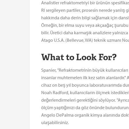
Analistler refraktometriyi bir ürünün spesifika
RI sergileyen partiler, prosesin nerede yanlış g
hakkında daha derin bilgi sağlamak için dansito
Örneğin, bir elma suyu veya akçaağaç şurubu ü
bilir. Üretici daha karmaşık analizlere yalnızca
Atago U.S.A. (Bellevue, WA) teknik uzmanı Noah R
What to Look For?
Spanier, "Refraktometrinin büyük kullanıcıları 
insanlar muhtemelen ilk kez satın alanlardır." 
cihaz on beş yıl boyunca laboratuvarımda durac
Noah Radford, kullanıcıların ölçmek istedikler
değerlendirmeleri gerektiğini söylüyor. "Ayrıc
ölçüm yaptığınızı da göz önünde bulundurun.
Angelo DePalma organik kimya alanında dokto
ulaşabilirsiniz.