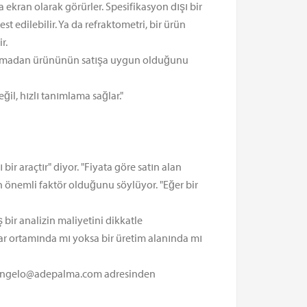
a ekran olarak görürler. Spesifikasyon dışı bir
st edilebilir. Ya da refraktometri, bir ürün
r.
a kalmadan ürününün satışa uygun olduğunu
ğil, hızlı tanımlama sağlar."
ir araçtır" diyor. "Fiyata göre satın alan
en önemli faktör olduğunu söylüyor. "Eğer bir
bir analizin maliyetini dikkatle
uvar ortamında mı yoksa bir üretim alanında mı
ne angelo@adepalma.com adresinden