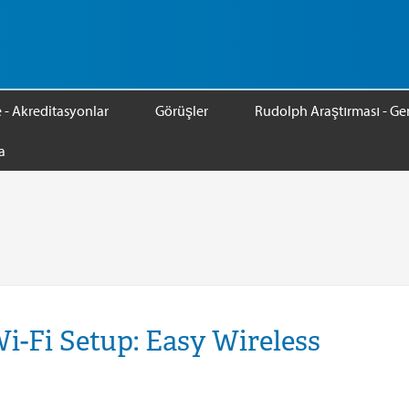
e - Akreditasyonlar
Görüşler
Rudolph Araştırması - Gen
a
i-Fi Setup: Easy Wireless