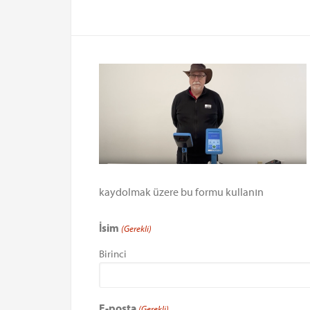
kaydolmak üzere bu formu kullanın
İsim
(Gerekli)
Birinci
E-posta
(Gerekli)