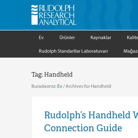
Ev
Ürünler
Kaynaklar
Kalit
Rudolph Standartlar Laboratuvarı
Mağaz
Tag:
Handheld
Buradasınız:
Ev
/
Archives for Handheld
Rudolph’s Handheld W
Connection Guide