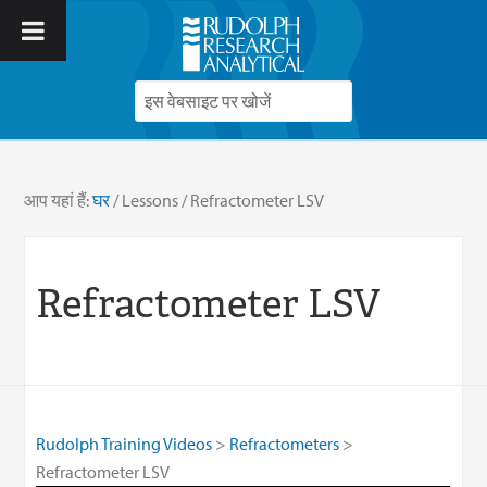
आप यहां हैं:
घर
/
Lessons
/
Refractometer LSV
Refractometer LSV
Rudolph Training Videos
Refractometers
Refractometer LSV