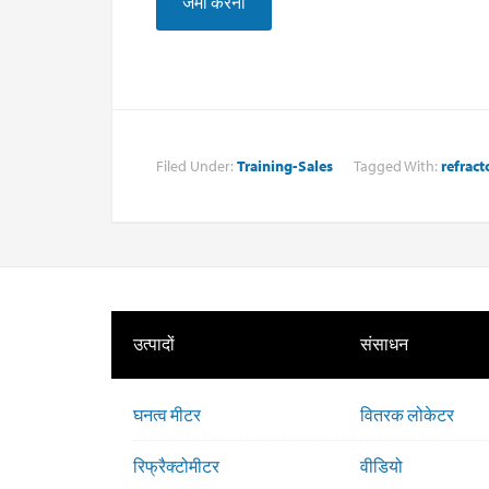
Filed Under:
Training-Sales
Tagged With:
refrac
उत्पादों
संसाधन
घनत्व मीटर
वितरक लोकेटर
रिफ्रैक्टोमीटर
वीडियो