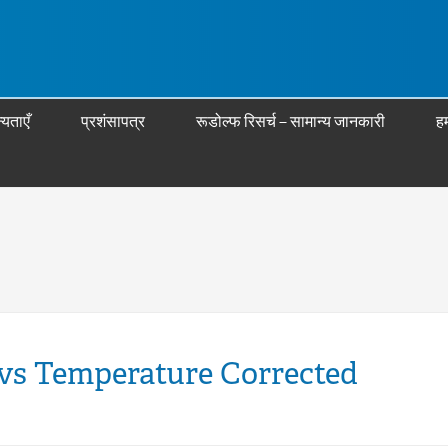
्यताएँ
प्रशंसापत्र
रूडोल्फ रिसर्च – सामान्य जानकारी
हम
vs Temperature Corrected