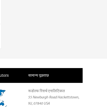
utors
सामान्य पूछताछ
रूडोल्फ रिसर्च एनालिटिकल
55 Newburgh Road Hackettstown,
NJ, 07840 USA