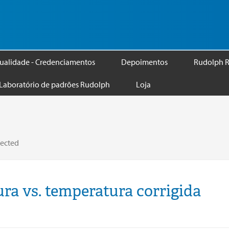
ualidade - Credenciamentos
Depoimentos
Rudolph R
Laboratório de padrões Rudolph
Loja
rected
ra vs. temperatura corrigida