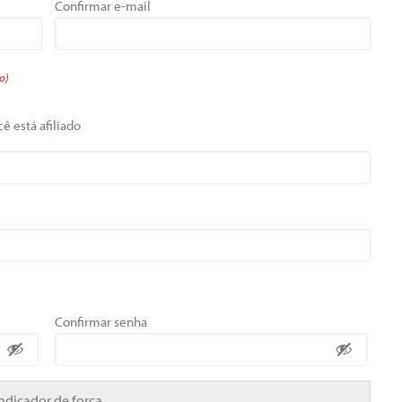
Confirmar e-mail
o)
ê está afiliado
Confirmar senha
Indicador de força