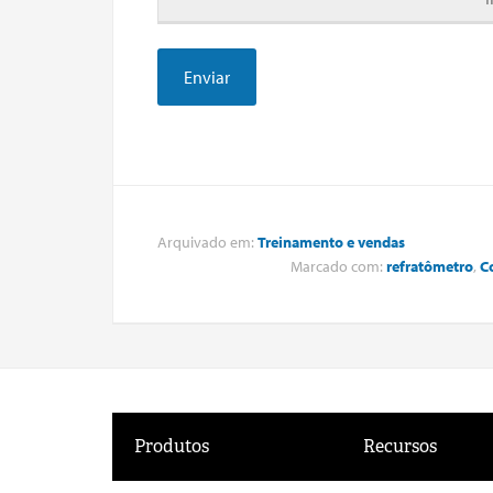
Arquivado em:
Treinamento e vendas
Marcado com:
refratômetro
,
C
Produtos
Recursos