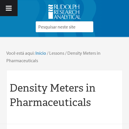
Você está aqui:
Início
/
Lessons
/
Density Meters in
Pharmaceuticals
Density Meters in
Pharmaceuticals