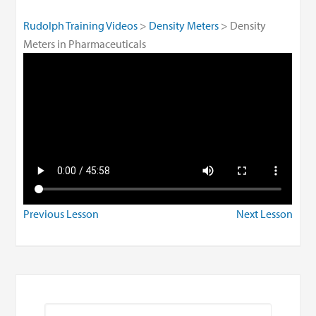
Rudolph Training Videos
Density Meters
Density
Meters in Pharmaceuticals
Previous Lesson
Next Lesson