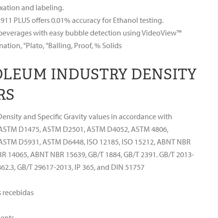
xation and labeling.
11 PLUS offers 0.01% accuracy for Ethanol testing.
beverages with easy bubble detection using VideoView™
tion, °Plato, °Balling, Proof, % Solids
OLEUM INDUSTRY DENSITY
RS
ensity and Specific Gravity values in accordance with
ASTM D1475, ASTM D2501, ASTM D4052, ASTM 4806,
ASTM D5931, ASTM D6448, ISO 12185, ISO 15212, ABNT NBR
R 14065, ABNT NBR 15639, GB/T 1884, GB/T 2391. GB/T 2013-
62.3, GB/T 29617-2013, IP 365, and DIN 51757
 recebidas
ents