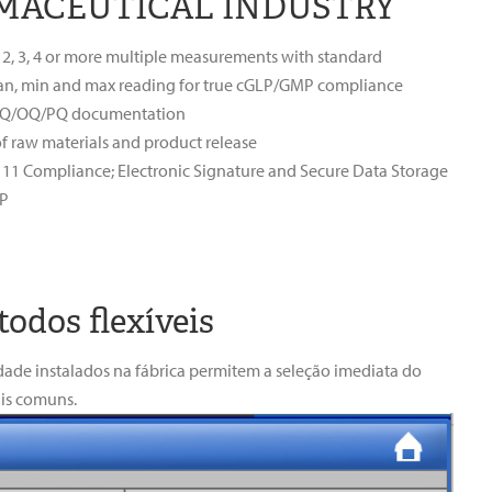
MACEUTICAL INDUSTRY
 2, 3, 4 or more multiple measurements with standard
an, min and max reading for true cGLP/GMP compliance
IQ/OQ/PQ documentation
f raw materials and product release
 11 Compliance; Electronic Signature and Secure Data Storage
EP
odos flexíveis
de instalados na fábrica permitem a seleção imediata do
ais comuns.