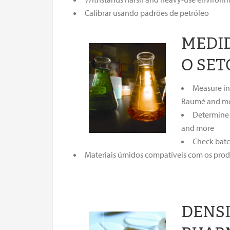
Calibrar usando padrões de petróleo
MEDID
O SET
Measure in
Baumé and m
Determine c
and more
Check batc
Materiais úmidos compatíveis com os prod
DENSI