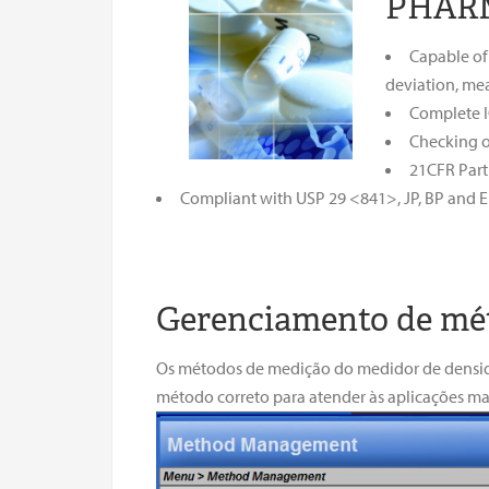
PHAR
Capable of
deviation, me
Complete 
Checking o
21CFR Part
Compliant with USP 29 <841>, JP, BP and 
Gerenciamento de mét
Os métodos de medição do medidor de densida
método correto para atender às aplicações m