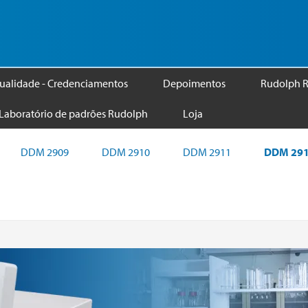
ualidade - Credenciamentos
Depoimentos
Rudolph R
Laboratório de padrões Rudolph
Loja
DDM 2909
DDM 2910
DDM 2911
DDM 291