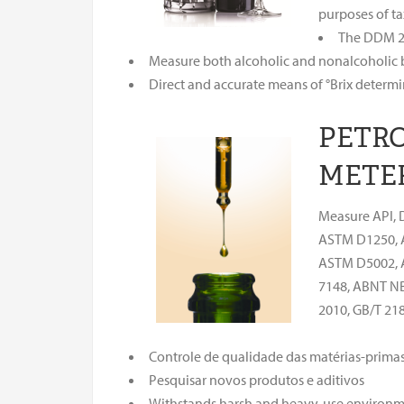
purposes of ta
The DDM 29
Measure both alcoholic and nonalcoholic 
Direct and accurate means of °Brix determina
PETR
METE
Measure API, D
ASTM D1250, 
ASTM D5002, 
7148, ABNT NB
2010, GB/T 218
Controle de qualidade das matérias-primas
Pesquisar novos produtos e aditivos
Withstands harsh and heavy-use environm