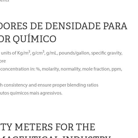
ORES DE DENSIDADE PARA
OR QUÍMICO
3
3
 units of Kg/m
, g/cm
, g/mL, pounds/gallon, specific gravity,
ore
oncentration in: %, molarity, normality, mole fraction, ppm,
h consistency and ensure proper blending ratios
utos químicos mais agressivos.
TY METERS FOR THE