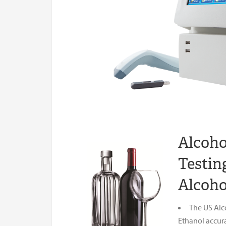
Alcoho
Testin
Alcoho
The US Alc
Ethanol accurac