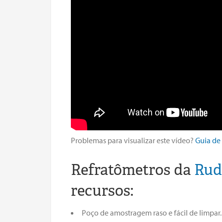
Problemas para visualizar este vídeo?
Guia de
Refratômetros da
Rud
recursos:
Poço de amostragem raso e fácil de limpa