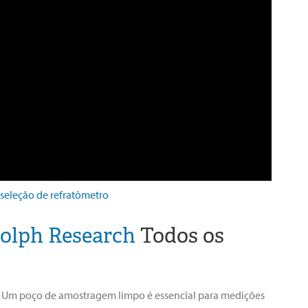
 seleção de refratômetro
olph Research
Todos os
r. Um poço de amostragem limpo é essencial para medições