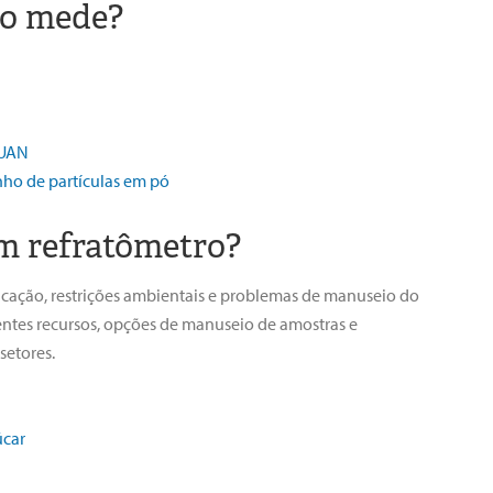
ro mede?
 UAN
nho de partículas em pó
m refratômetro?
licação, restrições ambientais e problemas de manuseio do
entes recursos, opções de manuseio de amostras e
setores.
úcar