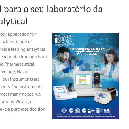
 para o seu laboratório da
lytical
ry application for
he widest range of
h is a leading analytical
 we manufacture precision
he Pharmaceutical,
everage, Flavor,
ll our instruments are
ments. Our instruments
o meet many needs, we
ations. We are, of
make a purchase decision