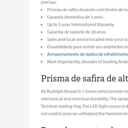
precisas.
Prismas de safira duráveis com fontes de lu
Garantia doméstica de 3 anos.
Up to 3-year International Warranty.
Garantia de suporte de 20 anos.
Sales and local service located near your l
Durabilidade para resistir aos ambientes m
Armazenamento de dados de refratômetro
Most importantly, decades of leading Anal
Prisma de safira de al
All Rudolph Research J-Series refractometer in
mechanical and chemical durability. The sample
Techtron sealing ring. The LED light source is
not scratch and can withstand the harshest e