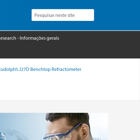
esearch - Informações gerais
Rudolph’s J27D Benchtop Refractometer