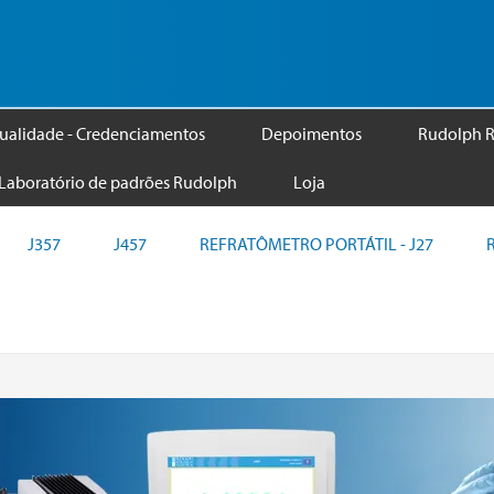
ualidade - Credenciamentos
Depoimentos
Rudolph R
Laboratório de padrões Rudolph
Loja
J357
J457
REFRATÔMETRO PORTÁTIL - J27