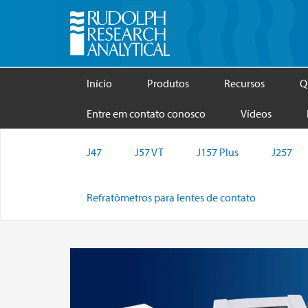
Início
Produtos
Recursos
Q
Entre em contato conosco
Vídeos
J47
J57 VT
J157 Plus
J257
Refratômetros para lentes de contato