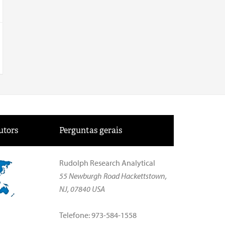
utors
Perguntas gerais
Rudolph Research Analytical
55 Newburgh Road Hackettstown,
NJ, 07840 USA
Telefone: 973-584-1558