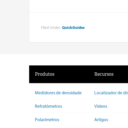
Filed Under:
QuickGuides
Produtos
Recursos
Medidores de densidade
Localizador de di
Refratômetros
Vídeos
Polarímetros
Artigos