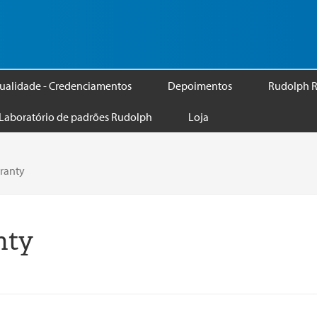
ualidade - Credenciamentos
Depoimentos
Rudolph R
Laboratório de padrões Rudolph
Loja
ranty
nty