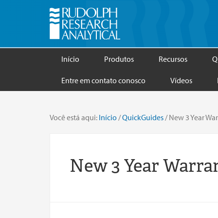
Início
Produtos
Recursos
Q
Entre em contato conosco
Vídeos
Você está aqui:
Início
/
QuickGuides
/
New 3 Year War
New 3 Year Warra