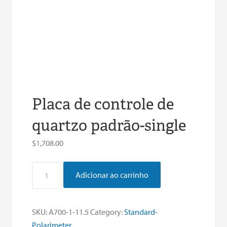
Placa de controle de
quartzo padrão-single
$
1,708.00
Placa
Adicionar ao carrinho
de
controle
de
SKU:
A700-1-11.5
Category:
Standard-
quartzo
Polarimeter