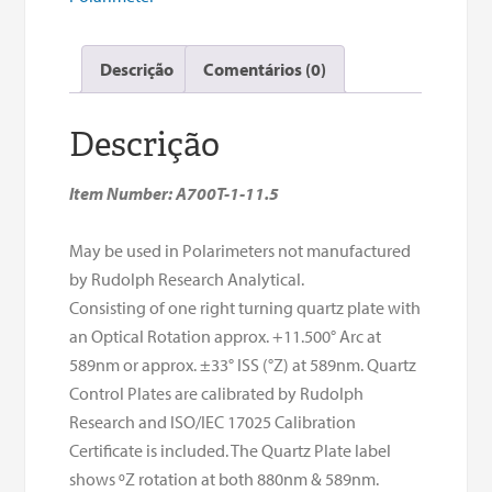
padrão
-
Descrição
Comentários (0)
quantidade
única
Descrição
Item Number: A700T-1-11.5
May be used in Polarimeters not manufactured
by Rudolph Research Analytical.
Consisting of one right turning quartz plate with
an Optical Rotation approx. +11.500° Arc at
589nm or approx. ±33° ISS (°Z) at 589nm. Quartz
Control Plates are calibrated by Rudolph
Research and ISO/IEC 17025 Calibration
Certificate is included. The Quartz Plate label
shows ºZ rotation at both 880nm & 589nm.