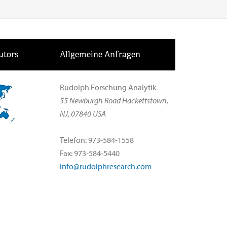
utors
Allgemeine Anfragen
Rudolph Forschung Analytik
55 Newburgh Road Hackettstown,
NJ, 07840 USA
Telefon: 973-584-1558
Fax: 973-584-5440
info@rudolphresearch.com