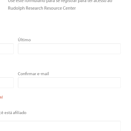
Use este formulário para se registrar para ter acesso ao
Rudolph Research Resource Center
Último
Confirmar e-mail
o)
ê está afiliado