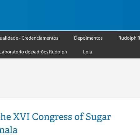
ualidade - Credenciamentos
Depoimentos
Rudolph R
Laboratório de padrões Rudolph
Loja
the XVI Congress of Sugar
mala