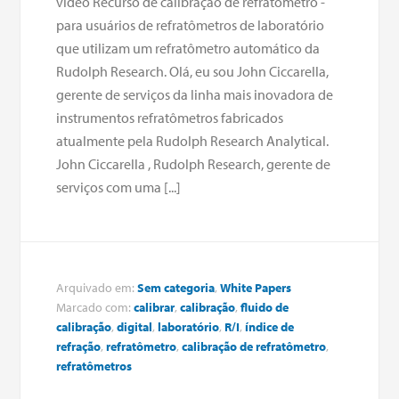
vídeo Recurso de calibração de refratômetro -
para usuários de refratômetros de laboratório
que utilizam um refratômetro automático da
Rudolph Research. Olá, eu sou John Ciccarella,
gerente de serviços da linha mais inovadora de
instrumentos refratômetros fabricados
atualmente pela Rudolph Research Analytical.
John Ciccarella , Rudolph Research, gerente de
serviços com uma [...]
Arquivado em:
Sem categoria
,
White Papers
Marcado com:
calibrar
,
calibração
,
fluido de
calibração
,
digital
,
laboratório
,
R/I
,
índice de
refração
,
refratômetro
,
calibração de refratômetro
,
refratômetros