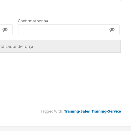
Confirmar senha
Indicador de força
Tagged With:
Training-Sales
,
Training-Service