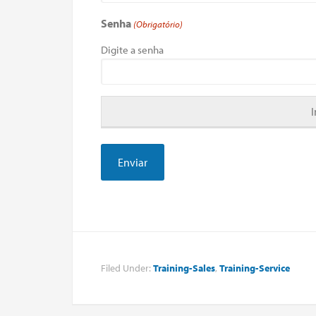
Senha
(Obrigatório)
Digite a senha
Filed Under:
Training-Sales
,
Training-Service