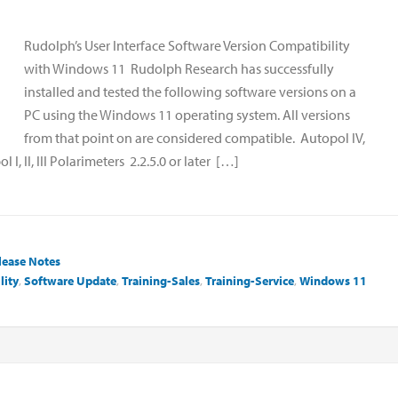
Rudolph’s User Interface Software Version Compatibility
with Windows 11 Rudolph Research has successfully
installed and tested the following software versions on a
PC using the Windows 11 operating system. All versions
from that point on are considered compatible. Autopol IV,
 I, II, III Polarimeters 2.2.5.0 or later […]
lease Notes
lity
,
Software Update
,
Training-Sales
,
Training-Service
,
Windows 11