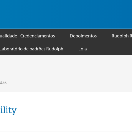
ualidade - Credenciamentos
Depoimentos
Rudolph R
Laboratório de padrões Rudolph
Loja
ndas
lity