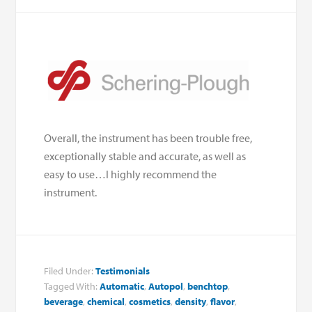
Overall, the instrument has been trouble free,
exceptionally stable and accurate, as well as
easy to use…I highly recommend the
instrument.
Filed Under:
Testimonials
Tagged With:
Automatic
,
Autopol
,
benchtop
,
beverage
,
chemical
,
cosmetics
,
density
,
flavor
,