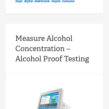
ölçer
,
dijital
,
elektronik
,
ölçüm
,
numune
Measure Alcohol
Concentration –
Alcohol Proof Testing