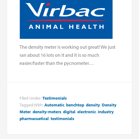
The density meter is working out great! We just
ran about 16 lots on it and it is so much
easier/faster than the pycnometer…
Filed Under:
Testimonials
Tagged With:
Automatic
,
benchtop
,
density
,
Density
Meter
,
density-meters
,
digital
,
electronic
,
industry
,
pharmacuetical
,
testimonials