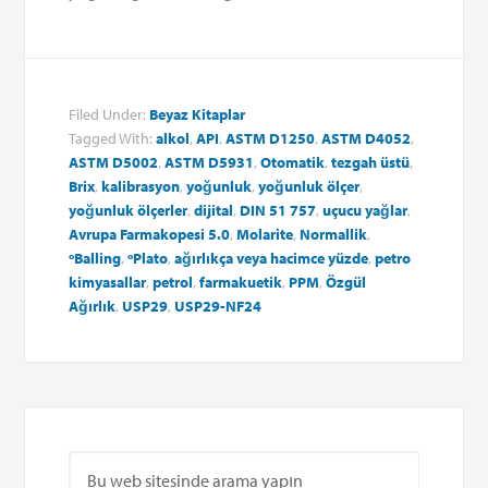
Filed Under:
Beyaz Kitaplar
Tagged With:
alkol
,
API
,
ASTM D1250
,
ASTM D4052
,
ASTM D5002
,
ASTM D5931
,
Otomatik
,
tezgah üstü
,
Brix
,
kalibrasyon
,
yoğunluk
,
yoğunluk ölçer
,
yoğunluk
ölçerler
,
dijital
,
DIN 51 757
,
uçucu yağlar
,
Avrupa Farmakopesi 5.0
,
Molarite
,
Normallik
,
ºBalling
,
ºPlato
,
ağırlıkça veya hacimce yüzde
,
petro
kimyasallar
,
petrol
,
farmakuetik
,
PPM
,
Özgül
Ağırlık
,
USP29
,
USP29-NF24