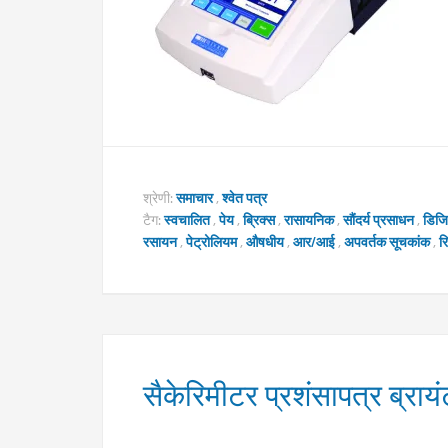
श्रेणी:
समाचार
,
श्वेत पत्र
टैग:
स्वचालित
,
पेय
,
ब्रिक्स
,
रासायनिक
,
सौंदर्य प्रसाधन
,
डिज
रसायन
,
पेट्रोलियम
,
औषधीय
,
आर/आई
,
अपवर्तक सूचकांक
,
र
सैकेरिमीटर प्रशंसापत्र ब्राय