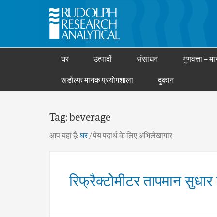
घर
उत्पादों
संसाधन
गुणवत्ता – मान
रूडोल्फ मानक प्रयोगशाला
दुकान
Tag:
beverage
आप यहां हैं:
घर
/
पेय पदार्थ के लिए अभिलेखागार
रिफ्रैक्टोमीटर तापमान सुधार