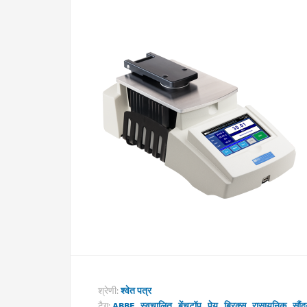
श्रेणी:
श्वेत पत्र
टैग:
ABBE
,
स्वचालित
,
बेंचटॉप
,
पेय
,
ब्रिक्स
,
रासायनिक
,
सौंद