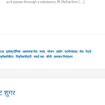
as it passes through a substance, RI (Refractive […]
िटल
,
इलेक्ट्रॉनिक
,
आवश्यक तेल
,
स्वाद
,
भोजन
,
उद्योग
,
प्रयोगशाला
,
तेल
,
पेट्रो
िफ्रैक्टोमीटर
,
रिफ्रैक्टोमेट्री
,
स्मार्ट माप
,
चीनी
,
तापमान नियंत्रण
ंट शुगर