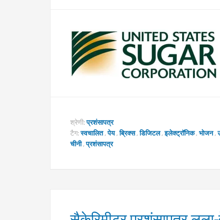
श्रेणी:
प्रशंसापत्र
टैग:
स्वचालित
,
पेय
,
ब्रिक्स
,
डिजिटल
,
इलेक्ट्रॉनिक
,
भोजन
,
उ
चीनी
,
प्रशंसापत्र
सैकेरिमीटर प्रशंसापत्र लूला-