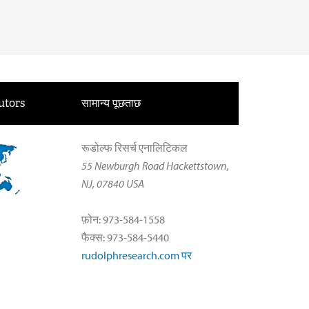
utors
सामान्य पूछताछ
रूडोल्फ रिसर्च एनालिटिकल
55 Newburgh Road Hackettstown,
NJ, 07840 USA
फ़ोन: 973-584-1558
फैक्स: 973-584-5440
rudolphresearch.com पर