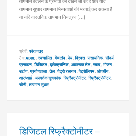
तापमान बदलने के प्रभावों को देखने जा रहे हैं और यदि
तापमान सुधार तापमान भिन्नताओं की भरपाई कर सकता है
या यदि वास्तविक तापमान नियंत्रण […]
श्रेणी:
श्वेत पत्र
टैग:
ABBE
,
स्वचालित
,
बेंचटॉप
,
पेय
,
ब्रिक्स
,
रासायनिक
,
सौंदर्य
प्रसाधन
,
डिजिटल
,
इलेक्ट्रॉनिक
,
आवश्यक तेल
,
स्वाद
,
भोजन
,
उद्योग
,
प्रयोगशाला
,
तेल
,
पेट्रो रसायन
,
पेट्रोलियम
,
औषधीय
,
आर/आई
,
अपवर्तक सूचकांक
,
रिफ्रैक्ट्रोमीटर
,
रिफ्रैक्ट्रोमीटर
,
चीनी
,
तापमान सुधार
डिजिटल रिफ्रैक्टोमीटर –