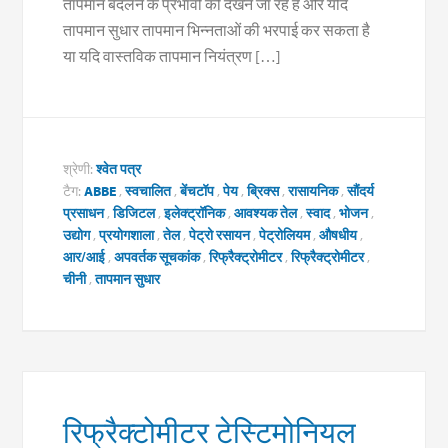
तापमान बदलने के प्रभावों को देखने जा रहे हैं और यदि
तापमान सुधार तापमान भिन्नताओं की भरपाई कर सकता है
या यदि वास्तविक तापमान नियंत्रण […]
श्रेणी:
श्वेत पत्र
टैग:
ABBE
,
स्वचालित
,
बेंचटॉप
,
पेय
,
ब्रिक्स
,
रासायनिक
,
सौंदर्य
प्रसाधन
,
डिजिटल
,
इलेक्ट्रॉनिक
,
आवश्यक तेल
,
स्वाद
,
भोजन
,
उद्योग
,
प्रयोगशाला
,
तेल
,
पेट्रो रसायन
,
पेट्रोलियम
,
औषधीय
,
आर/आई
,
अपवर्तक सूचकांक
,
रिफ्रैक्ट्रोमीटर
,
रिफ्रैक्ट्रोमीटर
,
चीनी
,
तापमान सुधार
रिफ्रैक्टोमीटर टेस्टिमोनियल