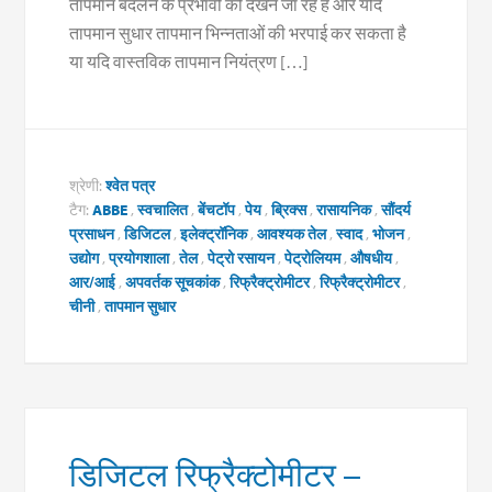
तापमान बदलने के प्रभावों को देखने जा रहे हैं और यदि
तापमान सुधार तापमान भिन्नताओं की भरपाई कर सकता है
या यदि वास्तविक तापमान नियंत्रण […]
श्रेणी:
श्वेत पत्र
टैग:
ABBE
,
स्वचालित
,
बेंचटॉप
,
पेय
,
ब्रिक्स
,
रासायनिक
,
सौंदर्य
प्रसाधन
,
डिजिटल
,
इलेक्ट्रॉनिक
,
आवश्यक तेल
,
स्वाद
,
भोजन
,
उद्योग
,
प्रयोगशाला
,
तेल
,
पेट्रो रसायन
,
पेट्रोलियम
,
औषधीय
,
आर/आई
,
अपवर्तक सूचकांक
,
रिफ्रैक्ट्रोमीटर
,
रिफ्रैक्ट्रोमीटर
,
चीनी
,
तापमान सुधार
डिजिटल रिफ्रैक्टोमीटर –