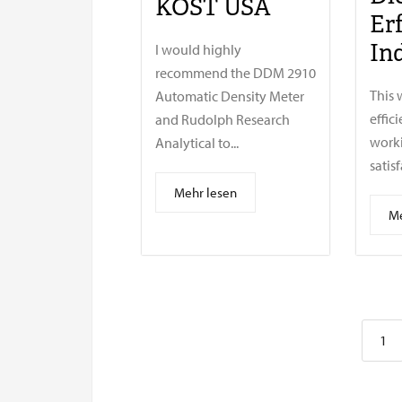
KOST USA
Er
In
I would highly
recommend the DDM 2910
This 
Automatic Density Meter
effici
and Rudolph Research
worki
Analytical to...
satisf
Mehr lesen
Me
1