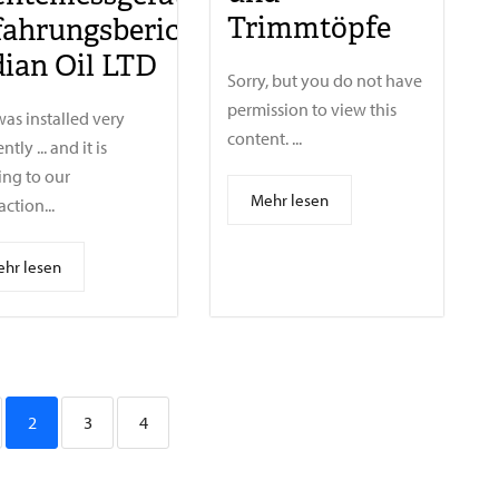
Trimmtöpfe
fahrungsbericht
dian Oil LTD
Sorry, but you do not have
permission to view this
was installed very
content. ...
ently ... and it is
ng to our
Mehr lesen
action...
hr lesen
2
3
4