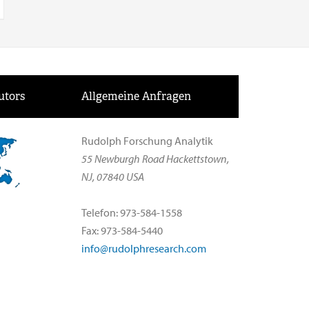
utors
Allgemeine Anfragen
Rudolph Forschung Analytik
55 Newburgh Road Hackettstown,
NJ, 07840 USA
Telefon: 973-584-1558
Fax: 973-584-5440
info@rudolphresearch.com