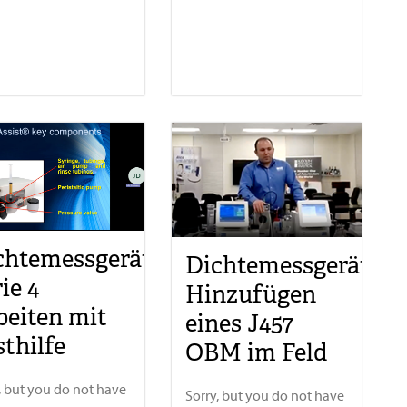
chtemessgeräte
Dichtemessgerät,
ie 4
Hinzufügen
beiten mit
eines J457
sthilfe
OBM im Feld
, but you do not have
Sorry, but you do not have