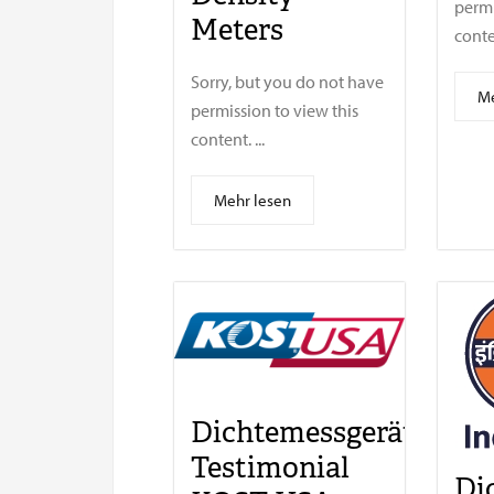
permi
Meters
conten
Sorry, but you do not have
Me
permission to view this
content. ...
Mehr lesen
Dichtemessgerät
Testimonial
Di