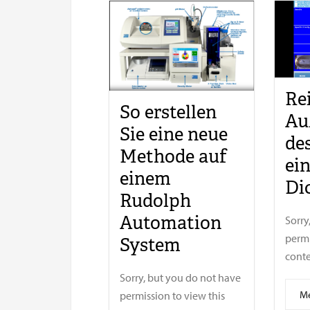
Re
So erstellen
Au
Sie eine neue
de
Methode auf
ei
einem
Di
Rudolph
Automation
Sorry
permi
System
conten
Sorry, but you do not have
Me
permission to view this