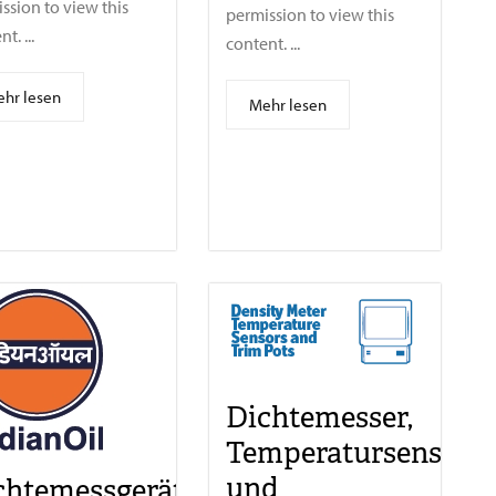
ssion to view this
permission to view this
t. ...
content. ...
hr lesen
Mehr lesen
Dichtemesser,
Temperatursensore
und
chtemessgerät