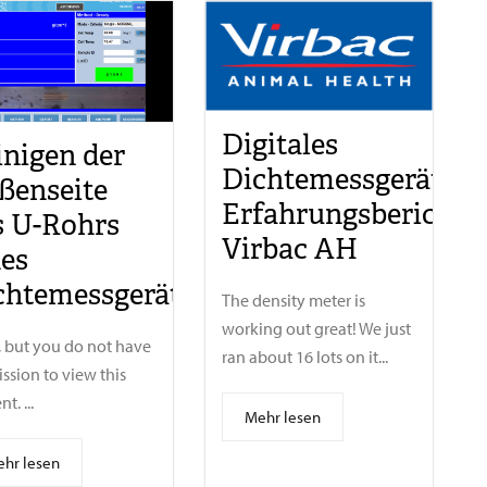
Digitales
inigen der
Dichtemessgerät
ßenseite
Erfahrungsbericht
s U-Rohrs
Virbac AH
nes
chtemessgeräts
The density meter is
working out great! We just
, but you do not have
ran about 16 lots on it...
ssion to view this
t. ...
Mehr lesen
hr lesen