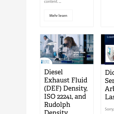
content. ...
Mehr lesen
Diesel
Di
Exhaust Fluid
Ser
(DEF) Density,
Ar
ISO 22241, and
La
Rudolph
Sorry
Density