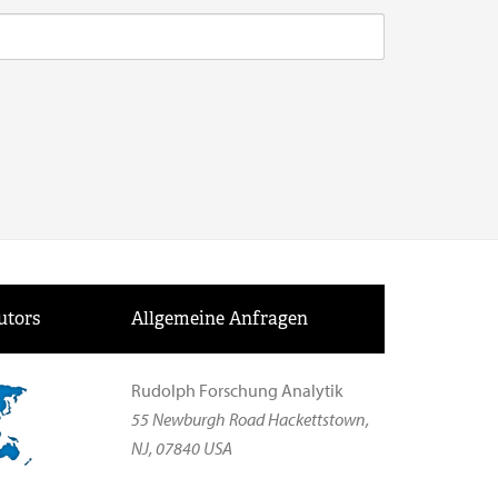
utors
Allgemeine Anfragen
Rudolph Forschung Analytik
55 Newburgh Road Hackettstown,
NJ, 07840 USA