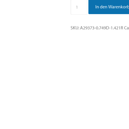
Multi-
In den Warenkorb
Parameter
Standard
0.749D
SKU:
A29373-0.749D-1.421R
Ca
&
1.421RI
–
Multi
Temp
-
Dodecane
quantity