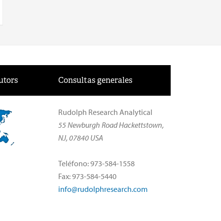
utors
Consultas generales
Rudolph Research Analytical
55 Newburgh Road Hackettstown,
NJ, 07840 USA
Teléfono: 973-584-1558
Fax: 973-584-5440
info@rudolphresearch.com