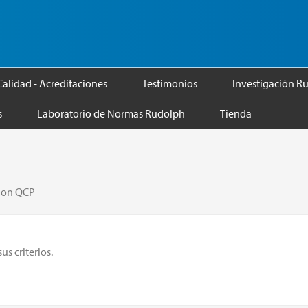
Calidad - Acreditaciones
Testimonios
Investigación R
s
Laboratorio de Normas Rudolph
Tienda
tion QCP
s criterios.