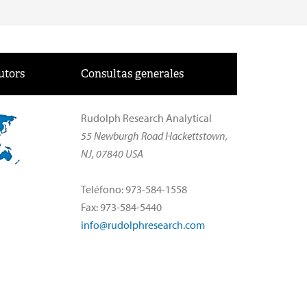
utors
Consultas generales
Rudolph Research Analytical
55 Newburgh Road Hackettstown,
NJ, 07840 USA
Teléfono: 973-584-1558
Fax: 973-584-5440
info@rudolphresearch.com