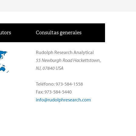
utors
Consultas generales
Rudolph Research Analytical
55 Newburgh Road Hackettstown,
NJ, 07840 USA
Teléfono: 973-584-1558
Fax: 973-584-5440
info@rudolphresearch.com