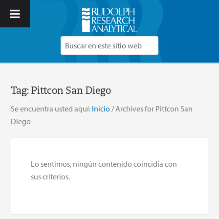
Tag:
Pittcon San Diego
Se encuentra usted aquí:
Inicio
/
Archives for Pittcon San
Diego
Lo sentimos, ningún contenido coincidía con
sus criterios.