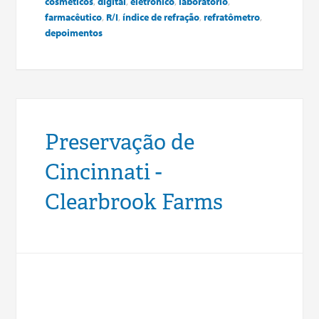
cosméticos
,
digital
,
eletrônico
,
laboratório
,
farmacêutico
,
R/I
,
índice de refração
,
refratômetro
,
depoimentos
Preservação de
Cincinnati -
Clearbrook Farms