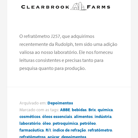
O refratômetro J257, que adquirimos
recentemente da Rudolph, tem sido uma adição
valiosa ao nosso laboratório. Ele nos forneceu
leituras consistentes e precisas tanto para
pesquisa quanto para produção.
Arquivado em:
Depoimentos
Marcado com as tags:
ABBE
,
bebidas
,
Brix
,
química
,
cosméticos
,
óleos essenciais
,
alimentos
,
indústria
,
laboratório
,
óleo
,
petroquímica
,
petróleo
,
farmacêutica
,
R/I
,
índice de refração
,
refratômetro
,
refratômetros
,
açúcar
,
depoimentos