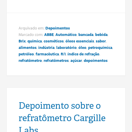
Arquivado em:
Depoimentos
Marcado com:
ABBE
,
Automático
,
bancada
,
bebida
,
Brix
,
química
,
cosméticos
,
óleos essenciais
,
sabor
,
alimentos
,
indústria
,
laboratório
,
óleo
,
petroquímica
,
petróleo
,
farmacêutica
,
R/I
,
índice de refração
,
refratômetro
,
refratômetros
,
açúcar
,
depoimentos
Depoimento sobre o
refratômetro Cargille
Labs