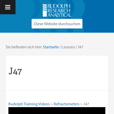
Sie befinden sich hier:
Startseite
/
Lessons
/
J47
J47
Rudolph Training Videos
Refractometers
J47