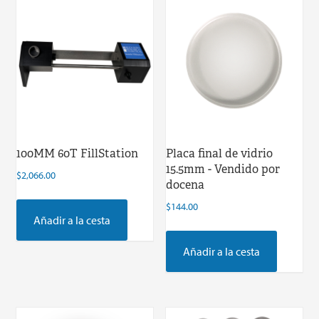
100MM 60T FillStation
Placa final de vidrio
15.5mm - Vendido por
$
2,066.00
docena
$
144.00
Añadir a la cesta
Añadir a la cesta