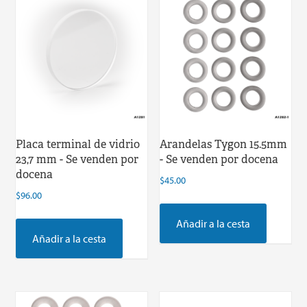
Placa terminal de vidrio
Arandelas Tygon 15.5mm
23,7 mm - Se venden por
- Se venden por docena
docena
$
45.00
$
96.00
Añadir a la cesta
Añadir a la cesta