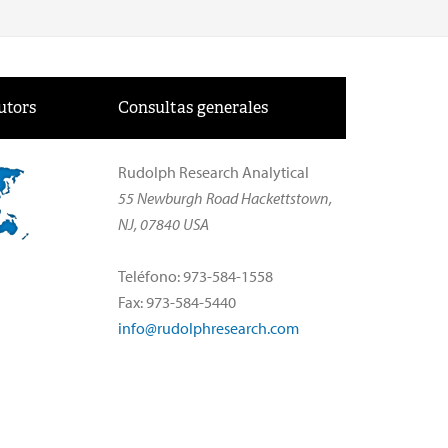
utors
Consultas generales
Rudolph Research Analytical
55 Newburgh Road Hackettstown,
NJ, 07840 USA
Teléfono: 973-584-1558
Fax: 973-584-5440
info@rudolphresearch.com