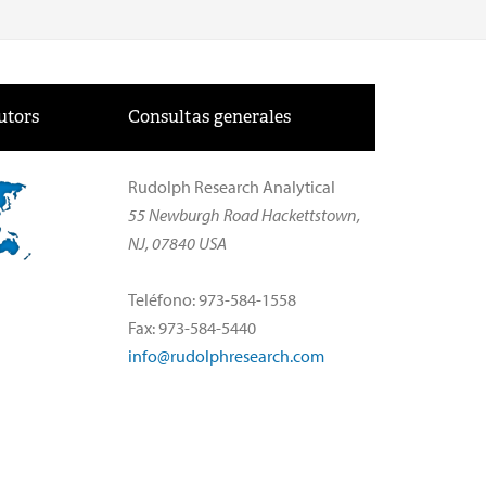
utors
Consultas generales
Rudolph Research Analytical
55 Newburgh Road Hackettstown,
NJ, 07840 USA
Teléfono: 973-584-1558
Fax: 973-584-5440
info@rudolphresearch.com