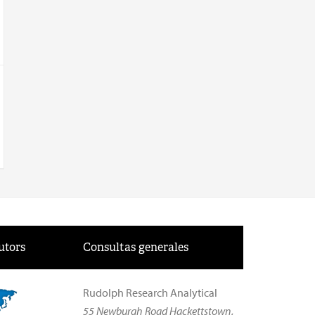
utors
Consultas generales
Rudolph Research Analytical
55 Newburgh Road Hackettstown,