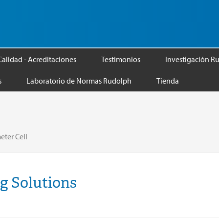
Calidad - Acreditaciones
Testimonios
Investigación R
s
Laboratorio de Normas Rudolph
Tienda
eter Cell
ng Solutions