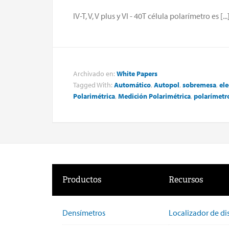
IV-T, V, V plus y VI - 40T célula polarímetro es [...
Archivado en:
White Papers
Tagged With:
Automático
,
Autopol
,
sobremesa
,
ele
Polarimétrica
,
Medición Polarimétrica
,
polarímetr
Productos
Recursos
Densímetros
Localizador de di