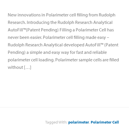
New innovations in Polarimeter cell filling from Rudolph
Research. Introducing the Rudolph Research Analytical
AutoFill™(Patent Pending) Filling a Polarimeter Cell has
never been easier. Polarimeter cell filling made easy –
Rudolph Research Analytical developed AutoFill™ (Patent
Pending) a simple and easy way for fast and reliable
polarimeter cell loading. Polarimeter sample cells are filled
without […]
Tagged With:
polarimeter
,
Polarimeter Cell