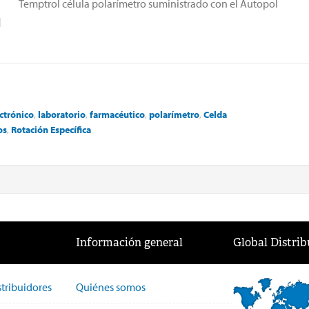
Temptrol célula polarímetro suministrado con el Autopol
]
ctrónico
,
laboratorio
,
farmacéutico
,
polarímetro
,
Celda
os
,
Rotación Específica
Información general
Global Distrib
stribuidores
Quiénes somos