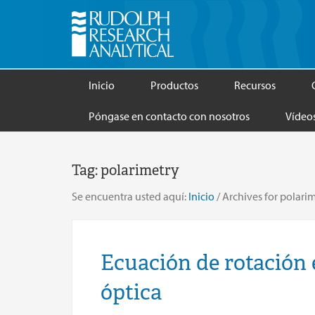
Inicio
Productos
Recursos
Póngase en contacto con nosotros
Vídeo
Tag:
polarimetry
Se encuentra usted aquí:
Inicio
/
Archives for polari
Ecuación de rotación e
óptica