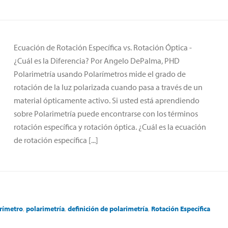
Ecuación de Rotación Específica vs. Rotación Óptica -
¿Cuál es la Diferencia? Por Angelo DePalma, PHD
Polarimetría usando Polarímetros mide el grado de
rotación de la luz polarizada cuando pasa a través de un
material ópticamente activo. Si usted está aprendiendo
sobre Polarimetría puede encontrarse con los términos
rotación específica y rotación óptica. ¿Cuál es la ecuación
de rotación específica [...]
rímetro
,
polarimetría
,
definición de polarimetría
,
Rotación Específica