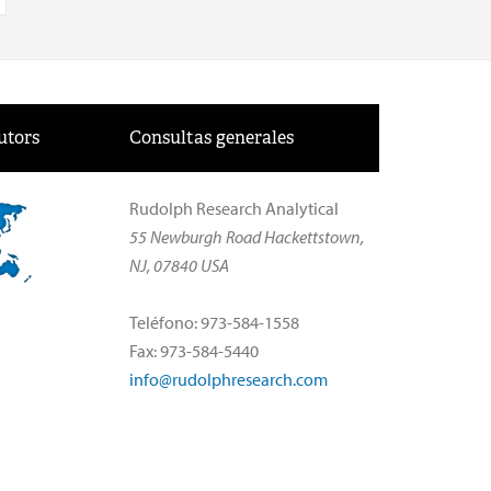
utors
Consultas generales
Rudolph Research Analytical
55 Newburgh Road Hackettstown,
NJ, 07840 USA
Teléfono: 973-584-1558
Fax: 973-584-5440
info@rudolphresearch.com