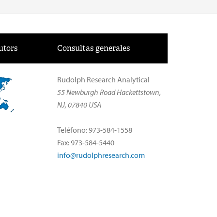
utors
Consultas generales
Rudolph Research Analytical
55 Newburgh Road Hackettstown,
NJ, 07840 USA
Teléfono: 973-584-1558
Fax: 973-584-5440
info@rudolphresearch.com