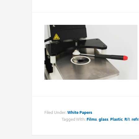
Filed Under:
White Papers
Tagged With:
Films
,
glass
,
Plastic
,
R/I
,
refr