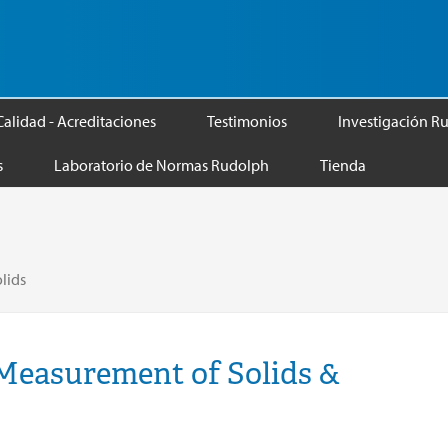
Calidad - Acreditaciones
Testimonios
Investigación R
s
Laboratorio de Normas Rudolph
Tienda
lids
 Measurement of Solids &