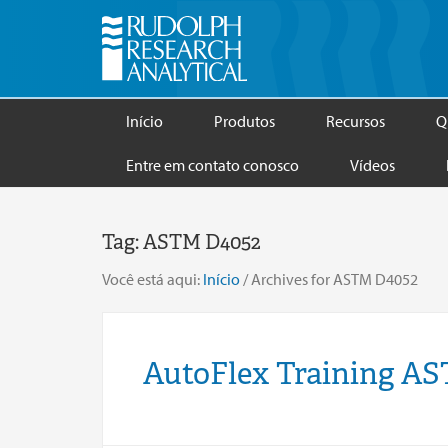
Início
Produtos
Recursos
Q
Entre em contato conosco
Vídeos
Tag:
ASTM D4052
Você está aqui:
Início
/
Archives for ASTM D4052
AutoFlex Training A