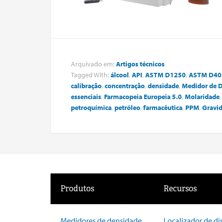
Arquivado em:
Artigos técnicos
Tagged With:
álcool
,
API
,
ASTM D1250
,
ASTM D40
calibração
,
concentração
,
densidade
,
Medidor de 
essenciais
,
Farmacopeia Europeia 5.0
,
Molaridade
petroquímica
,
petróleo
,
farmacêutica
,
PPM
,
Gravid
Produtos
Recursos
Medidores de densidade
Localizador de di