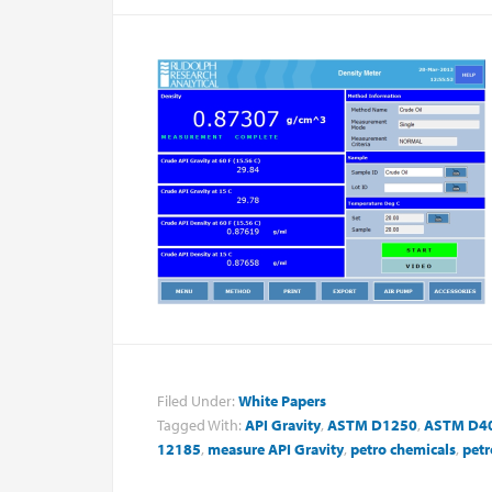
Filed Under:
White Papers
Tagged With:
API Gravity
,
ASTM D1250
,
ASTM D4
12185
,
measure API Gravity
,
petro chemicals
,
pet