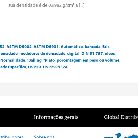
sua densidade é de 0,9982 g/cm³ a [...]
52
,
ASTM D5002
,
ASTM D5931
,
Automático
,
bancada
,
Brix
,
Densidade
,
medidores de densidade
,
digital
,
DIN 51 757
,
óleos
,
Normalidade
,
ºBalling
,
ºPlato
,
porcentagem em peso ou volume
,
ade Específica
,
USP29
,
USP29-NF24
Informações gerais
Global Distrib
stribuidores
Sobre nós