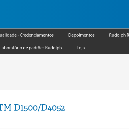
ualidade - Credenciamentos
Depoimentos
Rudolph R
Laboratório de padrões Rudolph
Loja
STM D1500/D4052