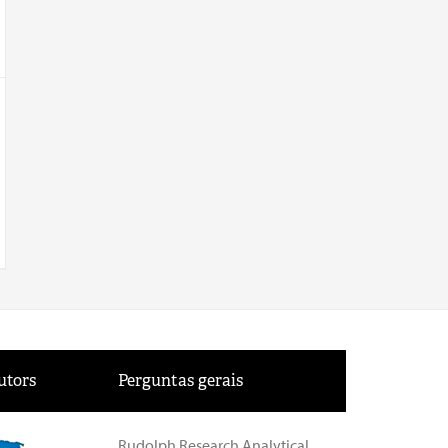
utors
Perguntas gerais
Rudolph Research Analytical